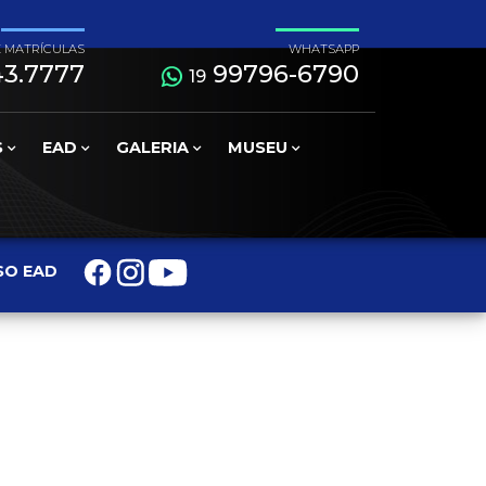
E MATRÍCULAS
WHATSAPP
3.7777
99796-6790
19
S
EAD
GALERIA
MUSEU
SO EAD