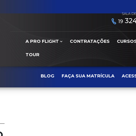
SALA D
324
19
A PRO FLIGHT
CONTRATAÇÕES
CURSO
TOUR
BLOG
FAÇA SUA MATRÍCULA
ACES
O