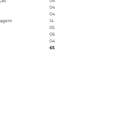
ção
04
04
04
izagem
14
05
06
04
65