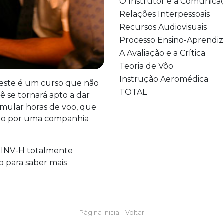
O Instrutor e a Comunica
Relações Interpessoais
Recursos Audiovisuais
Processo Ensino-Aprend
A Avaliação e a Crítica
Teoria de Vôo
Instrução Aeromédica
, este é um curso que não
TOTAL
ê se tornará apto a dar
cumular horas de voo, que
ção por uma companhia
 INV-H totalmente
o para saber mais
Página inicial
|
Voltar