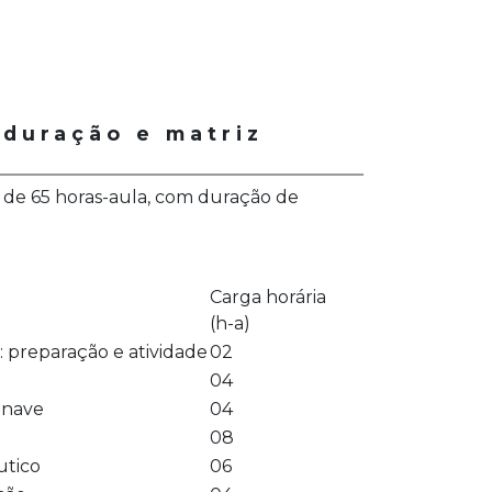
 duração e matriz
 de 65 horas-aula, com duração de
Carga horária
(h-a)
: preparação e atividade
02
04
onave
04
08
utico
06