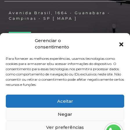
Avenida Brasil, 1664 - Guanabara -
Campinas - SP [
MAPA
]
SALA DE MATRÍCULAS
Gerenciar o
99796-6790
19
consentimento
Para fornecer as melhores experiências, usamos tecnologias como
COORDENAÇÃO
97134.4981
cookies para armazenar e/ou acessar informações do dispositivo. O
19
consentimento para essas tecnologias nos permitirá processar dados
como comportamento de navegação ou IDs exclusivos neste site. Não
consentir ou retirar o consentimento pode afetar negativamente certos
FINANCEIRO
99801.4419
recursos e funções.
19
Aceitar
Copyright © 2020 - Pro Flight. Todos os direitos reservados.
Negar
Ver preferências