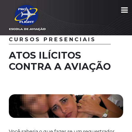
Início
/
Curso – Atos Ilícitos Contra a Aviação
CURSOS PRESENCIAIS
ATOS ILÍCITOS
CONTRA A AVIAÇÃO
Você saberia o que fazer se um sequestrador